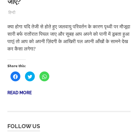
जाए?
6TH MAY 2019
SCITEUM
हिन्दी
क्या होगा यदि तेजी से होते हुए जलवायु परिवर्तन के कारण पृथ्वी पर मौजूदा
सारी बर्फ रातोंरात पिघल जाए और सुबह आप अपने को पानी में डूबता हुआ
पाए| तो आप को अपनी ज़िंदगी के आखिरी पल अपनी आँखों के सामने देख
कर कैसा लगेगा?
Share this:
Click
Click
Click
to
to
to
share
share
share
on
on
on
Facebook
Twitter
WhatsApp
READ MORE
(Opens
(Opens
(Opens
in
in
in
new
new
new
window)
window)
window)
FOLLOW US