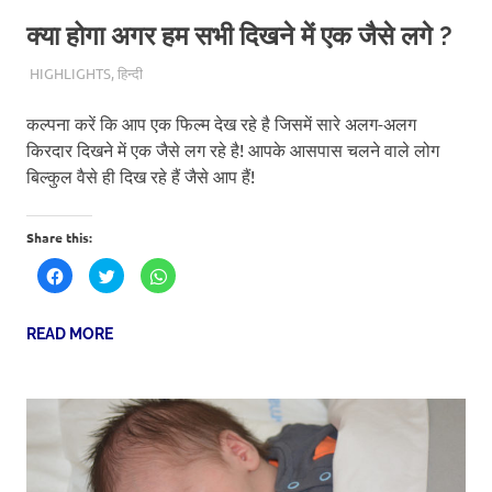
क्या होगा अगर हम सभी दिखने में एक जैसे लगे ?
16TH MAY 2019
SCITEUM
HIGHLIGHTS
,
हिन्दी
कल्पना करें कि आप एक फिल्म देख रहे है जिसमें सारे अलग-अलग
किरदार दिखने में एक जैसे लग रहे है! आपके आसपास चलने वाले लोग
बिल्कुल वैसे ही दिख रहे हैं जैसे आप हैं!
Share this:
Click
Click
Click
to
to
to
share
share
share
on
on
on
Facebook
Twitter
WhatsApp
READ MORE
(Opens
(Opens
(Opens
in
in
in
new
new
new
window)
window)
window)