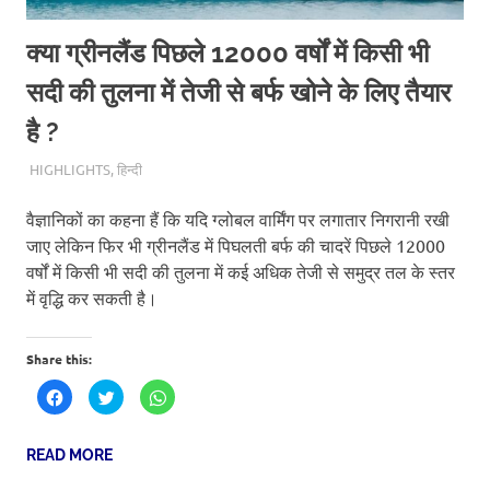
क्या ग्रीनलैंड पिछले 12000 वर्षों में किसी भी
सदी की तुलना में तेजी से बर्फ खोने के लिए तैयार
है ?
30TH OCTOBER 2020
SCITEUM
HIGHLIGHTS
,
हिन्दी
वैज्ञानिकों का कहना हैं कि यदि ग्लोबल वार्मिंग पर लगातार निगरानी रखी
जाए लेकिन फिर भी ग्रीनलैंड में पिघलती बर्फ की चादरें पिछले 12000
वर्षों में किसी भी सदी की तुलना में कई अधिक तेजी से समुद्र तल के स्तर
में वृद्धि कर सकती है।
Share this:
Click
Click
Click
to
to
to
share
share
share
on
on
on
Facebook
Twitter
WhatsApp
READ MORE
(Opens
(Opens
(Opens
in
in
in
new
new
new